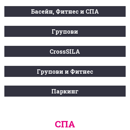
Басейн, Фитнес и СПА
Групови
CrossSILA
Групови и Фитнес
Паркинг
СПА