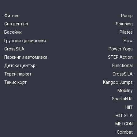
Фитнес
Pump
Спа център
Spinning
Басейни
Pilates
Групови тренировки
Flow
CrossSILA
Power Yoga
Паркинг и автомивка
STEP Action
Детски център
Functional
Терен паркет
CrossSILA
Тенис корт
Kangoo Jumps
Mobility
SpartaN.fit
HIIT
HIIT SILA
METCON
Combat